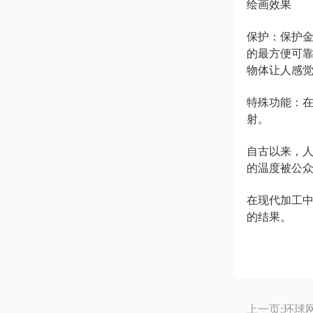
绘画效果
保护：保护
的最方便可靠
物体让人感
特殊功能：
射。
自古以来，
的温度被公
在现代加工
的结果。
上一页:
环球网