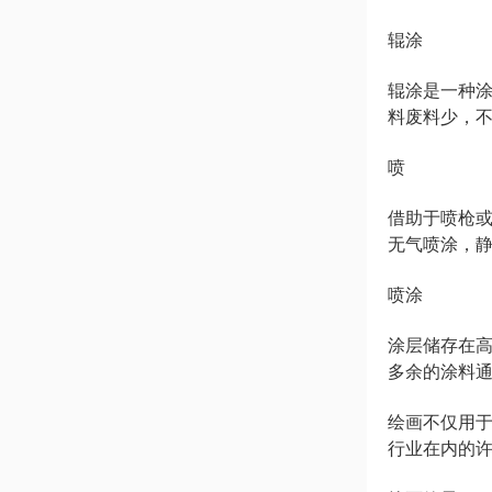
辊涂
辊涂是一种
料废料少，
喷
借助于喷枪
无气喷涂，
喷涂
涂层储存在
多余的涂料
绘画不仅用
行业在内的