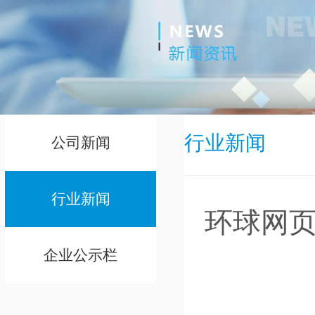
行业新闻
公司新闻
行业新闻
环球网
企业公示栏