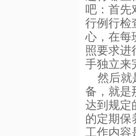
吧：首先
行例行检
心，在每
照要求进
手独立来
然后就
备，就是
达到规定
的定期保
工作内容