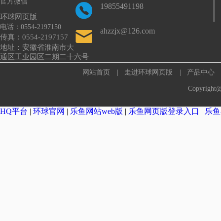
官方微信
19855491198
环球网页版
电话：0554-2197150
ahzzjx@126.com
传真：0554-2197157
地址：安徽省淮南市大
通区工业园区二期二十六号
网站首页 |
走进环球网页版 |
产品中心 
Copyright
HQ平台
|
环球官网
|
乐鱼网站web版
|
乐鱼网页版登录入口
|
乐鱼