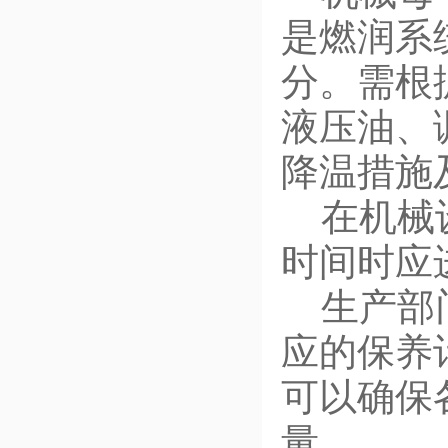
是燃润系
分。需根
液压油、
降温措施
在机械
时间时应
生产部
应的保养
可以确保
量。