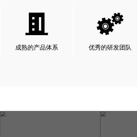
成熟的产品体系
优秀的研发团队