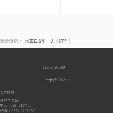
友情链接：
淘宝直通车
人才招聘
19855491198
ahzzjx@126.com
官方微信
环球网页版
电话：0554-2197150
传真：0554-2197157