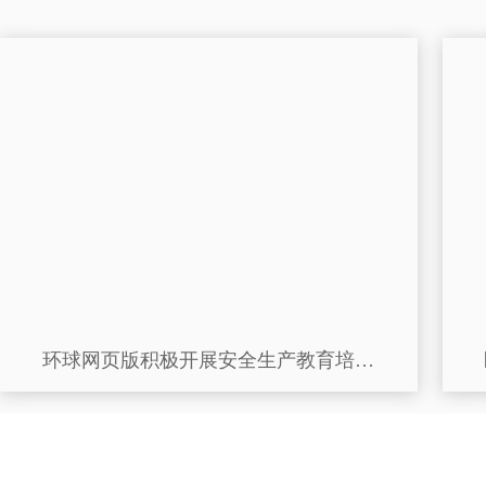
环球网页版积极开展安全生产教育培训工作