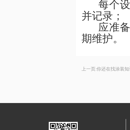
每个
并记录
；
应准
期维护。
上一页:
你还在找涂装知识