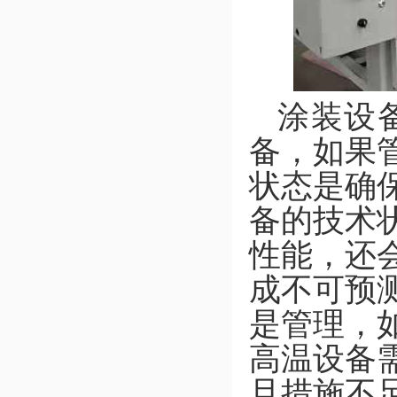
涂装设
备，如果
状态是确
备的技术
性能，还
成不可预
是管理，
高温设备
旦措施不