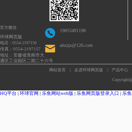
官方微信
19855491198
环球网页版
电话：0554-2197150
ahzzjx@126.com
传真：0554-2197157
地址：安徽省淮南市大
通区工业园区二期二十六号
网站首页 |
走进环球网页版 |
产品中心 
Copyright
HQ平台
|
环球官网
|
乐鱼网站web版
|
乐鱼网页版登录入口
|
乐鱼