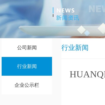
行业新闻
公司新闻
行业新闻
HUAN
企业公示栏