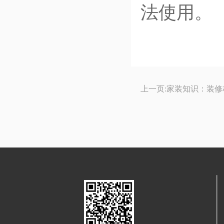
法使用。
上一页:
家装知识：装修材