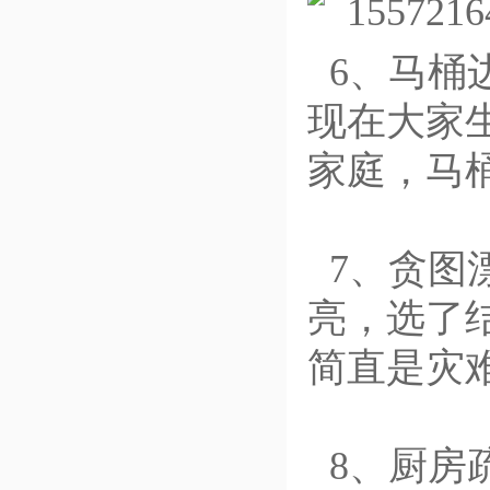
6、马桶
现在大家
家庭，马
7、贪图
亮，选了
简直是灾
8、厨房