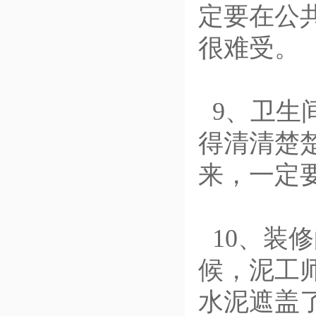
定要在公
很难受。
9、卫生
得清清楚
来，一定
10、装
候，泥工
水泥遮盖