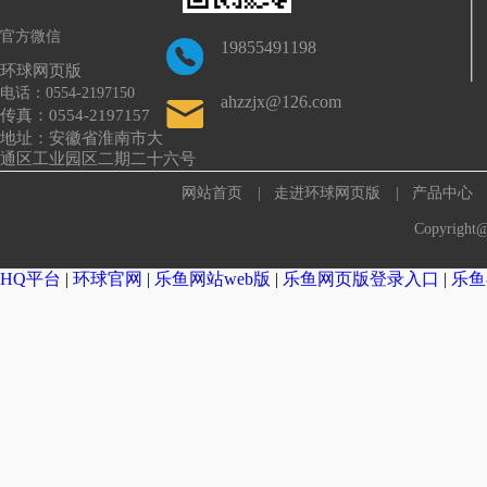
官方微信
19855491198
环球网页版
电话：0554-2197150
ahzzjx@126.com
传真：0554-2197157
地址：安徽省淮南市大
通区工业园区二期二十六号
网站首页 |
走进环球网页版 |
产品中心 
Copyright
HQ平台
|
环球官网
|
乐鱼网站web版
|
乐鱼网页版登录入口
|
乐鱼