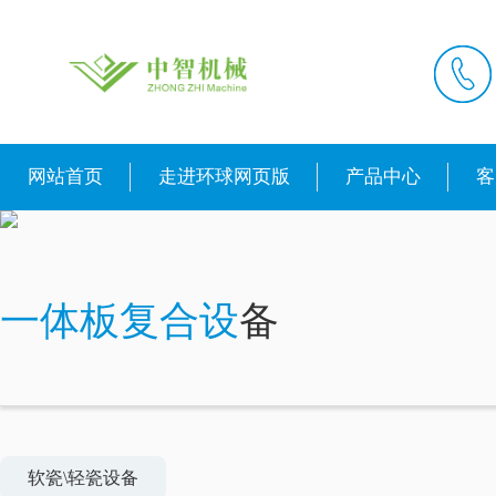
网站首页
走进环球网页版
产品中心
客
一体板复合设
备
软瓷\轻瓷设备