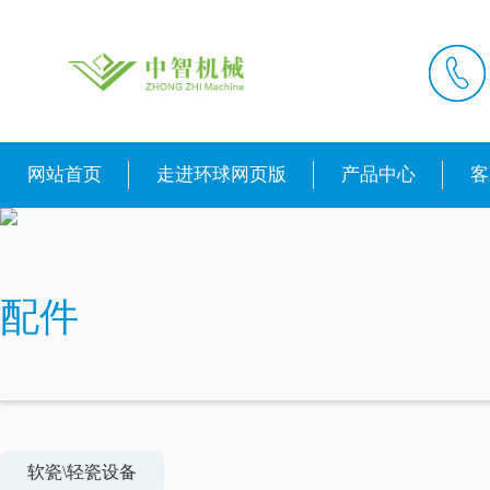
网站首页
走进环球网页版
产品中心
客
配件
软瓷\轻瓷设备