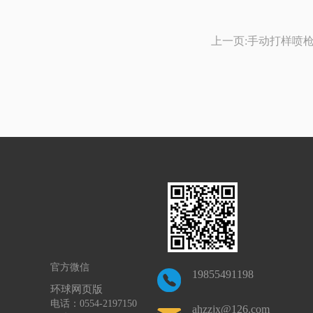
上一页:
手动打样喷
官方微信
19855491198
环球网页版
电话：0554-2197150
ahzzjx@126.com