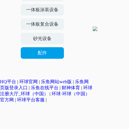
一体板涂装设备
一体板复合设备
砂光设备
配件
HQ平台
|
环球官网
|
乐鱼网站web版
|
乐鱼网
页版登录入口
|
乐鱼在线平台
|
财神体育
|
环球
注册大厅_环球（中国）
|
环球·环球（中国）
官方网
|
环球平台客服
|