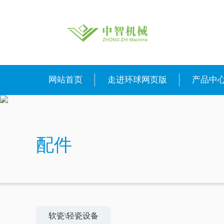
网站首页
走进环球网页版
产品中
配件
软瓷\轻瓷设备