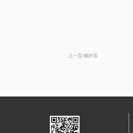
上一页:
螺杆泵