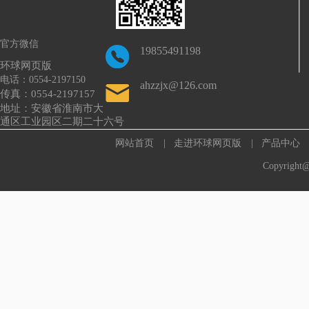
官方微信
19855491198
环球网页版
电话：0554-2197150
ahzzjx@126.com
传真：0554-2197157
地址：安徽省淮南市大
通区工业园区二期二十六号
网站首页 |
走进环球网页版 |
产品中心 
Copyright