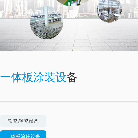
一体板涂装设
备
软瓷\轻瓷设备
一体板涂装设备