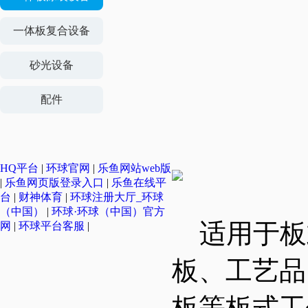
一体板复合设备
砂光设备
配件
HQ平台
|
环球官网
|
乐鱼网站web版
|
乐鱼网页版登录入口
|
乐鱼在线平
台
|
财神体育
|
环球注册大厅_环球
（中国）
|
环球·环球（中国）官方
适用于板
网
|
环球平台客服
|
板、工艺品